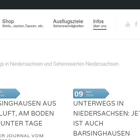
Shop
Ausflugsziele
Infos
Shirts, Jacken,Tassen, etc.
Sehenswürdigkeiten
über uns
wegs in Niedersachsen und Sehenswertes Niedersachsen.
09
AI
MAI
016
2016
SINGHAUSEN AUS
UNTERWEGS IN
LUFT, AM BODEN
NIEDERSACHSEN: JE
 UNTER TAGE
IST AUCH
BARSINGHAUSEN
ER JOURNAL VOM