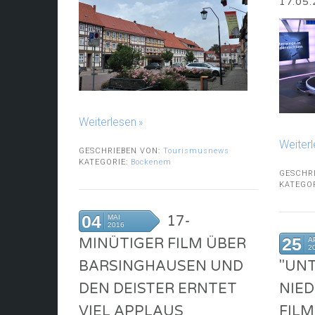
17.05
Weiterlesen
Weiter
GESCHRIEBEN VON:
Tourismusnews
KATEGORIE:
Bockenem
GESCHR
KATEGO
04
MAI
17-
2016
25
MINÜTIGER FILM ÜBER
A
2
BARSINGHAUSEN UND
"UN
DEN DEISTER ERNTET
NIED
VIEL APPLAUS
FILM