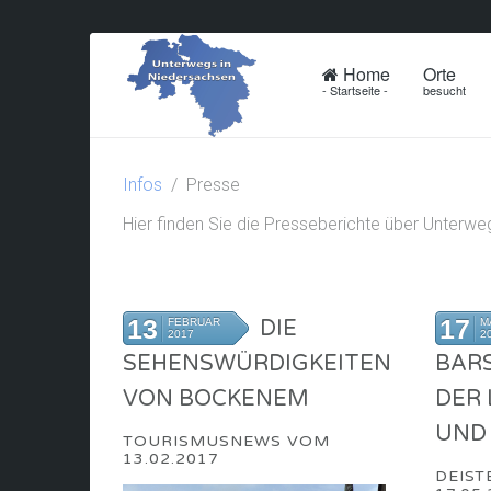
Home
Orte
- Startseite -
besucht
Infos
Presse
Hier finden Sie die Presseberichte über Unter
13
17
FEBRUAR
DIE
M
2017
2
SEHENSWÜRDIGKEITEN
BAR
VON BOCKENEM
DER 
UND
TOURISMUSNEWS VOM
13.02.2017
DEIST