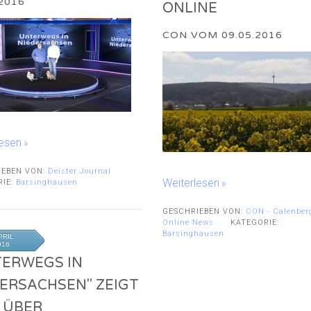
.2016
ONLINE
CON VOM 09.05.2016
lesen
IEBEN VON:
Deister Journal
Weiterlesen
RIE:
Barsinghausen
GESCHRIEBEN VON:
CON - Calenber
Online News
KATEGORIE:
Barsinghausen
PRIL
016
TERWEGS IN
ERSACHSEN" ZEIGT
 ÜBER