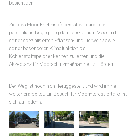
besichtigen.
Ziel des Moor-Erlebnispfades ist es, durch die
persönliche Begegnung den Lebensraum Moor mit
seiner spezialisierten Pflanzen- und Tierwelt sowie
seiner besonderen Klimafunktion als
Kohlenstoffspeicher kennen zu lernen und die
Akzeptanz für Moorschutzmaßnahmen zu fördern.
Der Weg ist noch nicht fertiggestellt und wird immer
weiter erarbeitet. Ein Besuch für Moorinteressierte lohnt
sich auf jedenfall.